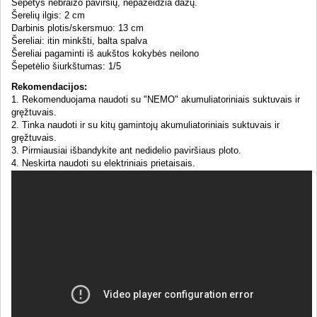
Šepetys nebraižo paviršių, nepažeidžia dažų.
Šerelių ilgis: 2 cm
Darbinis plotis/skersmuo: 13 cm
Šereliai: itin minkšti, balta spalva
Šereliai pagaminti iš aukštos kokybės neilono
Šepetėlio šiurkštumas: 1/5
Rekomendacijos:
1. Rekomenduojama naudoti su "NEMO" akumuliatoriniais suktuvais ir
gręžtuvais.
2. Tinka naudoti ir su kitų gamintojų akumuliatoriniais suktuvais ir
gręžtuvais.
3. Pirmiausiai išbandykite ant nedidelio paviršiaus ploto.
4. Neskirta naudoti su elektriniais prietaisais.