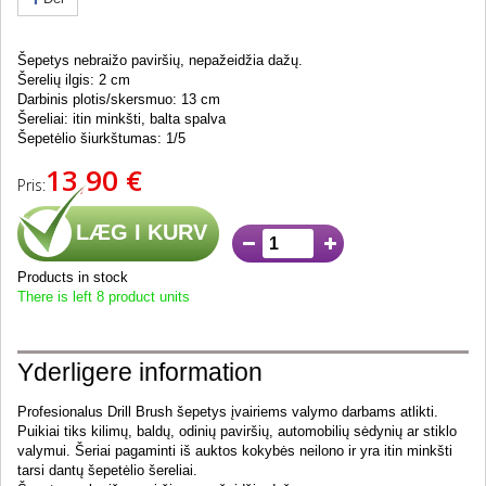
Šepetys nebraižo paviršių, nepažeidžia dažų.
Šerelių ilgis: 2 cm
Darbinis plotis/skersmuo: 13 cm
Šereliai: itin minkšti, balta spalva
Šepetėlio šiurkštumas: 1/5
13,90 €
Pris:
LÆG I KURV
Products in stock
There is left 8 product units
Yderligere information
Profesionalus Drill Brush šepetys įvairiems valymo darbams atlikti.
Puikiai tiks kilimų, baldų, odinių paviršių, automobilių sėdynių ar stiklo
valymui. Šeriai pagaminti iš auktos kokybės neilono ir yra itin minkšti
tarsi dantų šepetėlio šereliai.