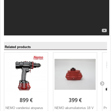
Related products
899 €
399 €
NEMO vandeniui atsparus
NEMO akumuliatorius 18 V
Prem