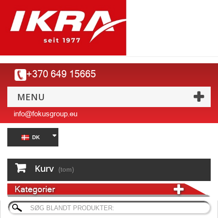
+370 649 15665
MENU
info@fokusgroup.eu
DK
Kurv
(tom)
Kategorier