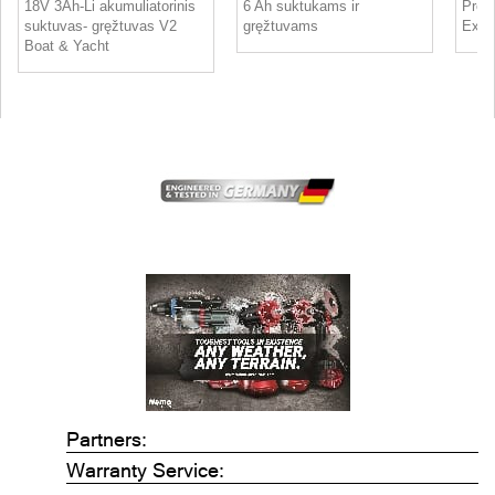
18V 3Ah-Li akumuliatorinis
6 Ah suktukams ir
Profe
suktuvas- gręžtuvas V2
gręžtuvams
Extra
Boat & Yacht
Partners:
Warranty Service: