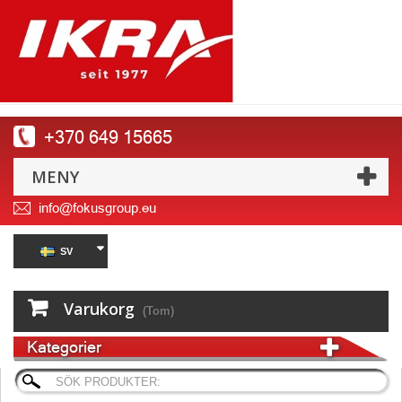
+370 649 15665
MENY
info@fokusgroup.eu
SV
Varukorg
(Tom)
Kategorier