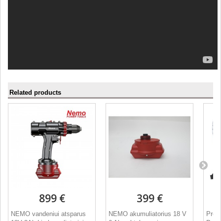
Related products
899 €
399 €
NEMO vandeniui atsparus
NEMO akumuliatorius 18 V
Prem