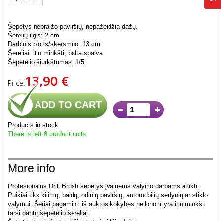
Šepetys nebraižo paviršių, nepažeidžia dažų.
Šerelių ilgis: 2 cm
Darbinis plotis/skersmuo: 13 cm
Šereliai: itin minkšti, balta spalva
Šepetėlio šiurkštumas: 1/5
13,90 €
Price:
ADD TO CART
Products in stock
There is left 8 product units
More info
Profesionalus Drill Brush šepetys įvairiems valymo darbams atlikti.
Puikiai tiks kilimų, baldų, odinių paviršių, automobilių sėdynių ar stiklo
valymui. Šeriai pagaminti iš auktos kokybės neilono ir yra itin minkšti
tarsi dantų šepetėlio šereliai.