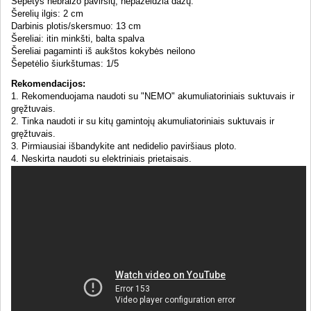
Šepetys nebraižo paviršių, nepažeidžia dažų.
Šerelių ilgis: 2 cm
Darbinis plotis/skersmuo: 13 cm
Šereliai: itin minkšti, balta spalva
Šereliai pagaminti iš aukštos kokybės neilono
Šepetėlio šiurkštumas: 1/5
Rekomendacijos:
1. Rekomenduojama naudoti su "NEMO" akumuliatoriniais suktuvais ir
gręžtuvais.
2. Tinka naudoti ir su kitų gamintojų akumuliatoriniais suktuvais ir
gręžtuvais.
3. Pirmiausiai išbandykite ant nedidelio paviršiaus ploto.
4. Neskirta naudoti su elektriniais prietaisais.