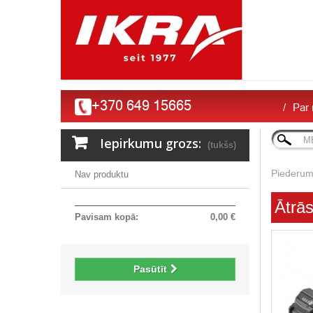
+370 649 15665
Par
Iepirkumu grozs:
(tukšs)
Piederum
Nav produktu
Ātrās
Pavisam kopā:
0,00 €
Pasūtīt