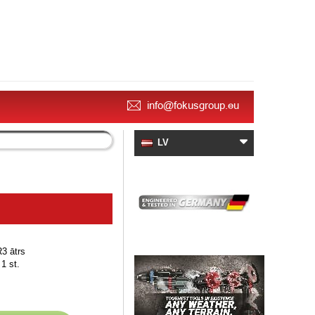
info@fokusgroup.eu
LV
3 ātrs
1 st.