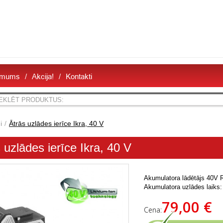
 mums
Akcija!
Kontakti
i
Ātrās uzlādes ierīce Ikra, 40 V
 uzlādes ierīce Ikra, 40 V
Akumulatora lādētājs 40V R
Akumulatora uzlādes laiks: 
79,00 €
Cena: