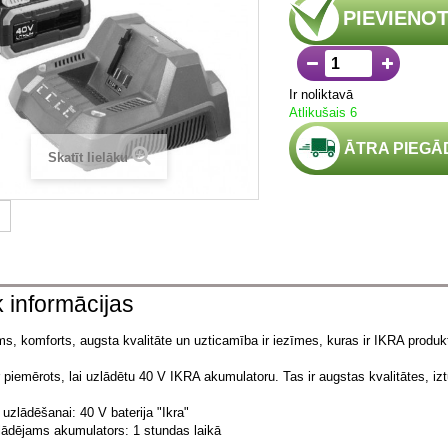
PIEVIENO
Ir noliktavā
Atlikušais 6
ĀTRA PIEGĀ
Skatīt lielāku
k informācijas
s, komforts, augsta kvalitāte un uzticamība ir iezīmes, kuras ir IKRA produk
r piemērots, lai uzlādētu 40 V IKRA akumulatoru.
Tas ir augstas kvalitātes, iz
uzlādēšanai: 40 V baterija "Ikra"
lādējams akumulators: 1 stundas laikā