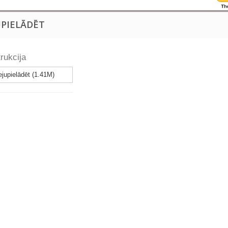
UPIELĀDĒT
rukcija
jupielādēt (1.41M)