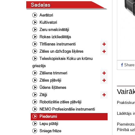
Sadaļas
Aerātori
Kultivatori
Zaru smalcinātāji
Rokas izkliedētājs
Tīrīšanas instrumenti
Zāles un dzīvžoga šķēres
Teleskopiskais Koku un krūmu
Share
griezējs
Zāliena trimmeri
Zāles pļāvēji
Ūdens šļūtenes
Vairā
Zāģi
Robotizētie zāles pļāvēji
Praktiskum
NEMO Profesionālie instrumenti
Lādētājs i
Piederumi
Lapu pūtēji
Piemērots 
Pilnībā uz
Sniega frēze