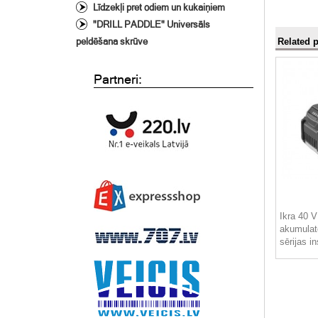
Līdzekļi pret odiem un kukaiņiem
"DRILL PADDLE" Universāls
Related 
peldēšana skrūve
Partneri:
Ikra 40 V
akumulat
sērijas i