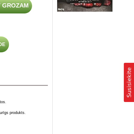
T GROZAM
DE
tos.
turīgs produkts.