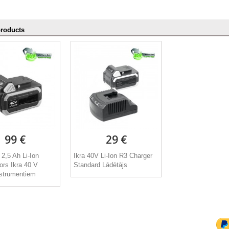
products
99 €
29 €
 2,5 Ah Li-Ion
Ikra 40V Li-Ion R3 Charger
ors Ikra 40 V
Standard Lādētājs
nstrumentiem