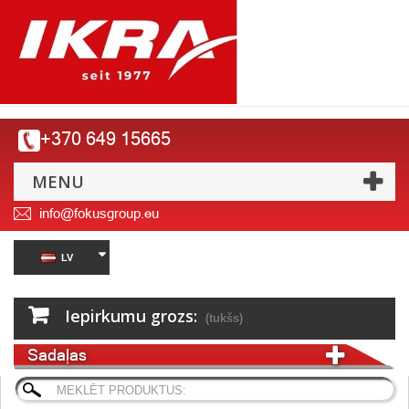
+370 649 15665
MENU
info@fokusgroup.eu
LV
Iepirkumu grozs:
(tukšs)
Sadaļas