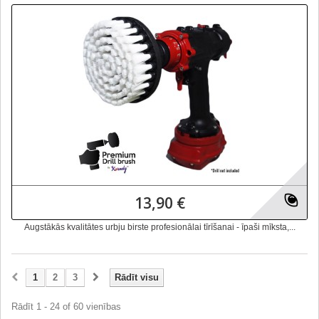
13,90 €
Augstākās kvalitātes urbju birste profesionālai tīrīšanai - īpaši mīksta,...
1
2
3
Rādīt visu
Rādīt 1 - 24 of 60 vienības