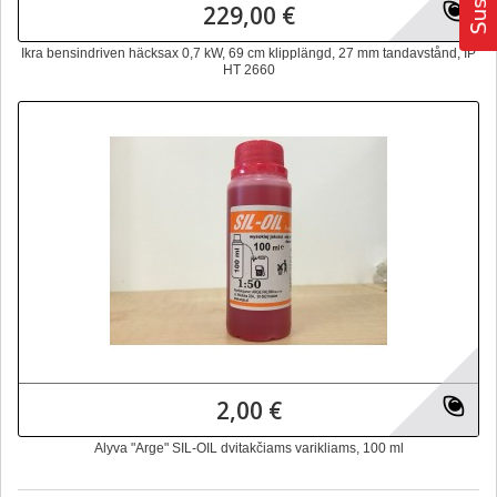
229,00 €
Ikra bensindriven häcksax 0,7 kW, 69 cm klipplängd, 27 mm tandavstånd, IP
HT 2660
2,00 €
Alyva "Arge" SIL-OIL dvitakčiams varikliams, 100 ml