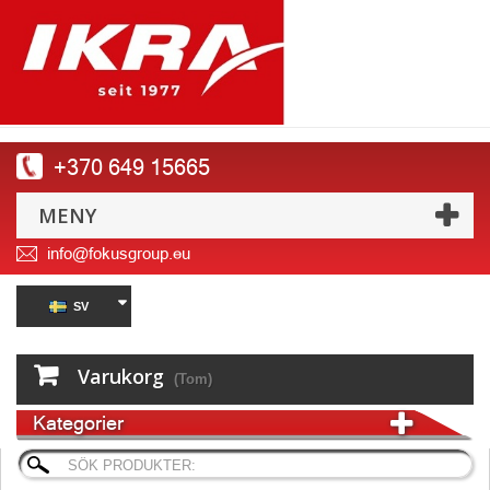
+370 649 15665
MENY
info@fokusgroup.eu
SV
Varukorg
(Tom)
Kategorier