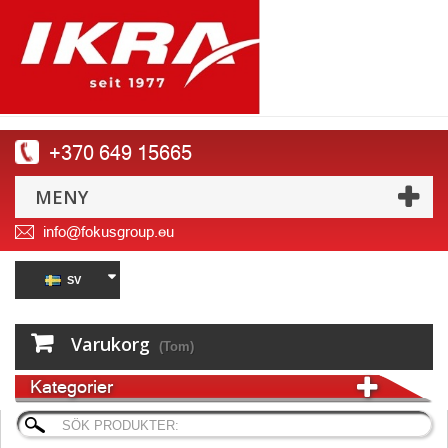
+370 649 15665
MENY
info@fokusgroup.eu
SV
Varukorg
(Tom)
Kategorier