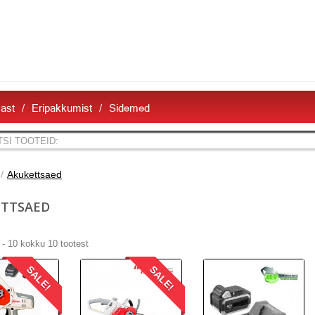
ast
Eripakkumist
Sidemed
Akukettsaed
ETTSAED
- 10 kokku 10 tootest
SALE!
SALE!