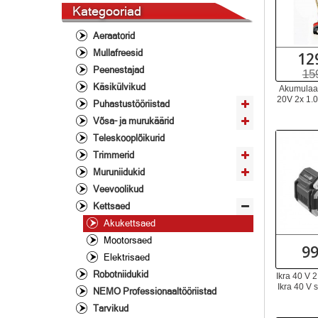
Kategooriad
Aeraatorid
Mullafreesid
12
Peenestajad
15
Käsikülvikud
Akumulaat
20V 2x 1.0
Puhastustööriistad
Võsa- ja murukäärid
Teleskooplõikurid
Trimmerid
Muruniidukid
Veevoolikud
Kettsaed
Akukettsaed
Mootorsaed
99
Elektrisaed
Robotniidukid
Ikra 40 V 2
Ikra 40 V s
NEMO Professionaaltööriistad
Tarvikud