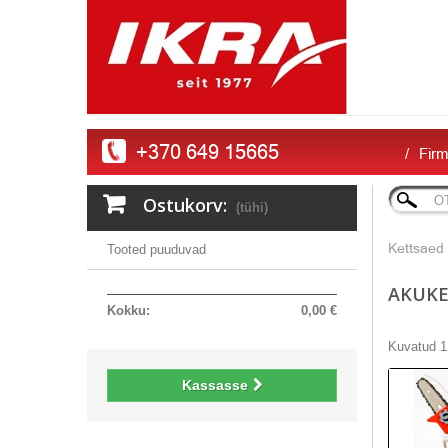
+370 649 15665
Firm
Ostukorv:
(tühi)
Kettsaed
Tooted puuduvad
AKUK
Kokku:
0,00 €
Kuvatud 1 
Kassasse