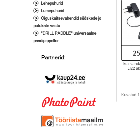
Lehepuhurid
Lumepuhurid
Õiguskaitsevahendid sääskede ja
putukate vastu
"DRILL PADDLE" universaalne
paadipropeller
25
Partnerid:
Ikra stand
LI22 a
Kuvatud 1 