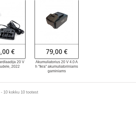
,00 €
79,00 €
ardlaadija 20 V
Akumuliatorius 20 V 4.0 A
kudele, 2022
h "Ikra" akumuliatoriniams
gaminiams
- 10 kokku 10 tootest