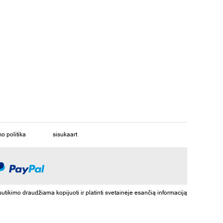
o politika
sisukaart
imo draudžiama kopijuoti ir platinti svetainėje esančią informaciją