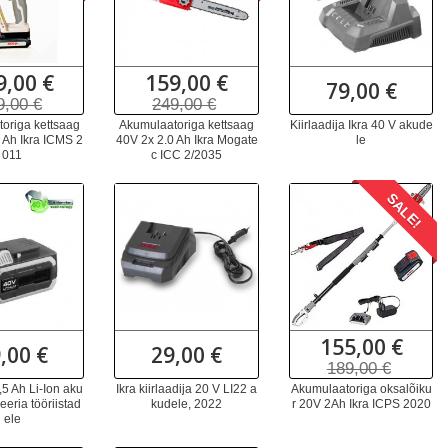
9,00 €
159,00 €
79,00 €
9,00 €
249,00 €
origa kettsaag
Akumulaatoriga kettsaag
Kiirlaadija Ikra 40 V akude
 Ah Ikra ICMS 2
40V 2x 2.0 Ah Ikra Mogate
le
011
c ICC 2/2035
SALE!
155,00 €
,00 €
29,00 €
189,00 €
,5 Ah Li-Ion aku
Ikra kiirlaadija 20 V LI22 a
Akumulaatoriga oksalõiku
eeria tööriistad
kudele, 2022
r 20V 2Ah Ikra ICPS 2020
ele