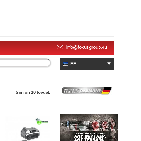
info@fokusgroup.eu
EE
Siin on 10 toodet.