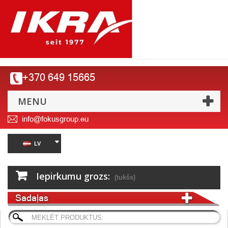
+370 649 15665
MENU
info@fokusgroup.eu
LV
Iepirkumu grozs:
(tukšs)
Sadaļas