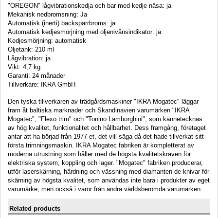
"OREGON" lågvibrationskedja och bar med kedje näsa: ja
Mekanisk nedbromsning: Ja
Automatisk (inerti) backspärrbroms: ja
Automatisk kedjesmörjning med oljenivånsindikator: ja
Kedjesmörjning: automatisk
Oljetank: 210 ml
Lågvibration: ja
Vikt: 4,7 kg
Garanti: 24 månader
Tillverkare: IKRA GmbH
Den tyska tillverkaren av trädgårdsmaskiner "IKRA Mogatec" läggar
fram åt baltiska marknader
och Skandinavien
varumärken "IKRA
Mogatec", "Flexo trim" och "Tonino Lamborghini", som kännetecknas
av hög kvalitet, funktionalitet och hållbarhet. Dess framgång, företaget
antar att ha börjad från 1977-et, det vill säga då det hade tillverkat sitt
första trimningsmaskin. IKRA Mogatec fabriken är kompletterat av
moderna utrustning som håller med de högsta kvalitetskraven för
elektriska system, koppling och lager. "Mogatec" fabriken producerar,
utför laserskärning, härdning och vässning med diamanten de knivar för
skärning av högsta kvalitet, som användas inte bara i produkter av eget
varumärke, men också i varor från andra världsberömda varumärken.
Related products