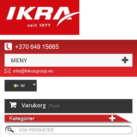
+370 649 15665
MENY
info@fokusgroup.eu
SV
Varukorg
(Tom)
Kategorier