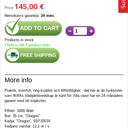
145,00 €
Price:
Nemokama garantija:
24 mėn.
ADD TO CART
Products in stock
There is left 3 product units
FREE SHIPPING
More info
Praktik, komfort, hög kvalitet och tillförlitlighet - det här är de funktioner
som IKRAs trädgårdsredskap är känt för.
Alla varor har en 24 månaders
garanti med ett köpkvitto.
Effekt: 1800 Watt
Bar: 35 cm, "Oregon"
Kedja: "Oregon", 91PJ053X
Kedjans varvtal: 12,1 m / s