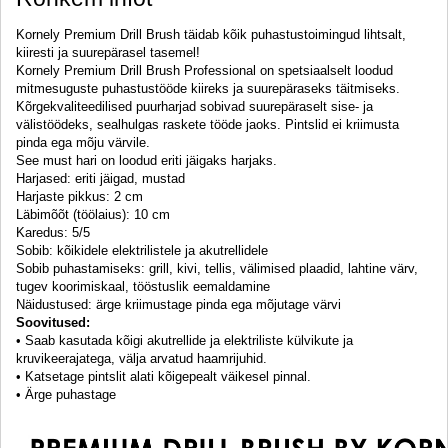
Kornely Premium Drill Brush täidab kõik puhastustoimingud lihtsalt,
kiiresti ja suurepärasel tasemel!
Kornely Premium Drill Brush Professional on spetsiaalselt loodud
mitmesuguste puhastustööde kiireks ja suurepäraseks täitmiseks.
Kõrgekvaliteedilised puurharjad sobivad suurepäraselt sise- ja
välistöödeks, sealhulgas raskete tööde jaoks. Pintslid ei kriimusta
pinda ega mõju värvile.
See must hari on loodud eriti jäigaks harjaks.
Harjased: eriti jäigad, mustad
Harjaste pikkus: 2 cm
Läbimõõt (töölaius): 10 cm
Karedus: 5/5
Sobib: kõikidele elektrilistele ja akutrellidele
Sobib puhastamiseks: grill, kivi, tellis, välimised plaadid, lahtine värv,
tugev koorimiskaal, tööstuslik eemaldamine
Näidustused: ärge kriimustage pinda ega mõjutage värvi
Soovitused:
• Saab kasutada kõigi akutrellide ja elektriliste külvikute ja
kruvikeerajatega, välja arvatud haamrijuhid.
• Katsetage pintslit alati kõigepealt väikesel pinnal.
• Ärge puhastage