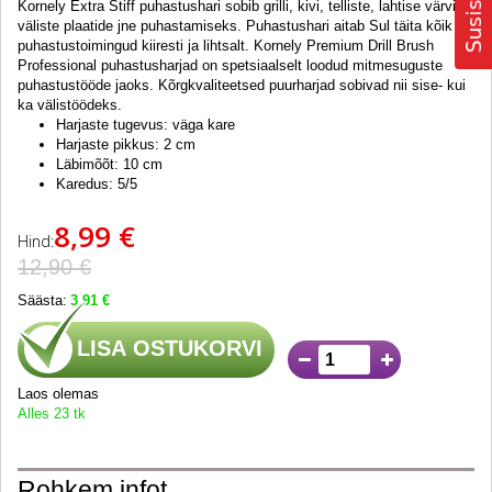
Kornely Extra Stiff puhastushari sobib grilli, kivi, telliste, lahtise värvi,
väliste plaatide jne puhastamiseks. Puhastushari aitab Sul täita kõik
puhastustoimingud kiiresti ja lihtsalt. Kornely Premium Drill Brush
Professional puhastusharjad on spetsiaalselt loodud mitmesuguste
puhastustööde jaoks. Kõrgkvaliteetsed puurharjad sobivad nii sise- kui
ka välistöödeks.
Harjaste tugevus: väga kare
Harjaste pikkus: 2 cm
Läbimõõt: 10 cm
Karedus: 5/5
8,99 €
Hind:
12,90 €
Säästa:
3,91 €
LISA OSTUKORVI
Laos olemas
Alles 23 tk
Rohkem infot