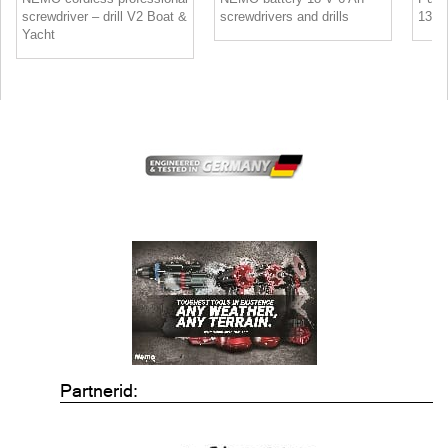
screwdriver – drill V2 Boat &
screwdrivers and drills
13cm
Yacht
Partnerid: