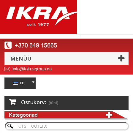
+370 649 15665
MENÜÜ
info@fokusgroup.eu
EE
Ostukorv:
(tühi)
Kategooriad