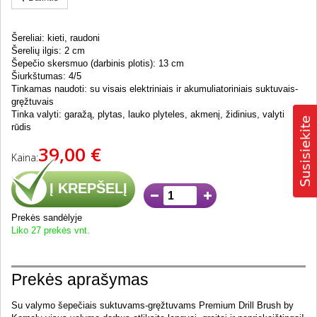
Šereliai: kieti, raudoni
Šerelių ilgis: 2 cm
Šepečio skersmuo (darbinis plotis): 13 cm
Šiurkštumas: 4/5
Tinkamas naudoti: su visais elektriniais ir akumuliatoriniais suktuvais-
gręžtuvais
Tinka valyti: garažą, plytas, lauko plyteles, akmenį, židinius, valyti
rūdis
39,00 €
Kaina:
Į KREPŠELĮ
Prekės sandėlyje
Liko 27 prekės vnt.
Prekės aprašymas
Su valymo šepečiais suktuvams-gręžtuvams Premium Drill Brush by