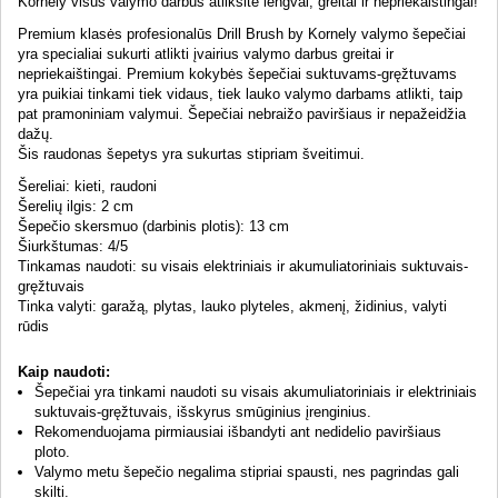
Kornely visus valymo darbus atliksite lengvai, greitai ir nepriekaištingai!
Premium klasės profesionalūs Drill Brush by Kornely valymo šepečiai
yra specialiai sukurti atlikti įvairius valymo darbus greitai ir
nepriekaištingai. Premium kokybės šepečiai suktuvams-gręžtuvams
yra puikiai tinkami tiek vidaus, tiek lauko valymo darbams atlikti, taip
pat pramoniniam valymui. Šepečiai nebraižo paviršiaus ir nepažeidžia
dažų.
Šis raudonas šepetys yra sukurtas stipriam šveitimui.
Šereliai: kieti, raudoni
Šerelių ilgis: 2 cm
Šepečio skersmuo (darbinis plotis): 13 cm
Šiurkštumas: 4/5
Tinkamas naudoti: su visais elektriniais ir akumuliatoriniais suktuvais-
gręžtuvais
Tinka valyti: garažą, plytas, lauko plyteles, akmenį, židinius, valyti
rūdis
Kaip naudoti:
Šepečiai yra tinkami naudoti su visais akumuliatoriniais ir elektriniais
suktuvais-gręžtuvais, išskyrus smūginius įrenginius.
Rekomenduojama pirmiausiai išbandyti ant nedidelio paviršiaus
ploto.
Valymo metu šepečio negalima stipriai spausti, nes pagrindas gali
skilti.