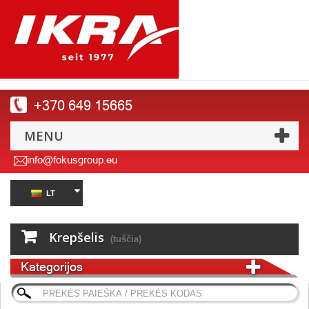
+370 649 15665
MENU
info@fokusgroup.eu
LT
Krepšelis
(tuščia)
Kategorijos