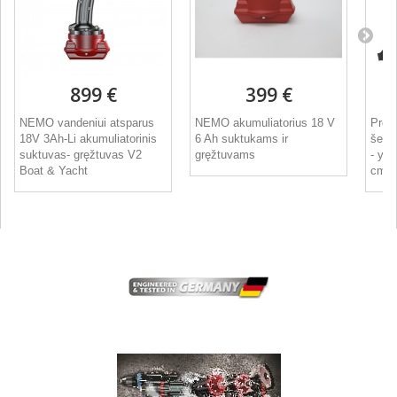
899 €
399 €
NEMO vandeniui atsparus
NEMO akumuliatorius 18 V
Prof
18V 3Ah-Li akumuliatorinis
6 Ah suktukams ir
šepe
suktuvas- gręžtuvas V2
gręžtuvams
- ypa
Boat & Yacht
cm